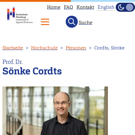
Home
FAQ
Kontakt
English
Dunke
Hell
Suche
This
page
is
Direkt
Startseite
Hochschule
Personen
Cordts, Sönke
not
zum
available
Inhalt
Prof. Dr.
in
Sönke Cordts
English.
Head
to
our
English
main
page
instead.