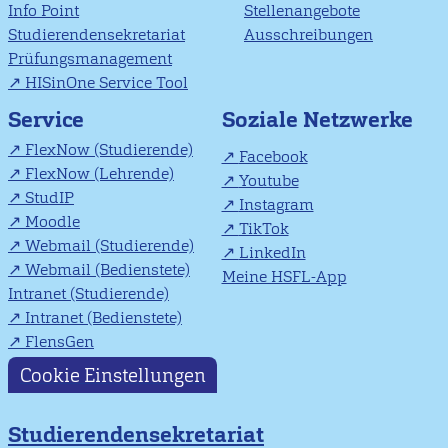
Info Point
Stellenangebote
Studierendensekretariat
Ausschreibungen
Prüfungsmanagement
HISinOne Service Tool
Soziale Netzwerke
Service
FlexNow (Studierende)
Facebook
FlexNow (Lehrende)
Youtube
StudIP
Instagram
Moodle
TikTok
Webmail (Studierende)
LinkedIn
Webmail (Bedienstete)
Meine HSFL-App
Intranet (Studierende)
Intranet (Bedienstete)
FlensGen
Cookie Einstellungen
Studierendensekretariat