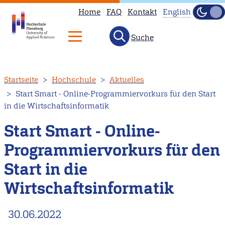
Home
FAQ
Kontakt
English
Dunke
Hell
Suche
This
page
is
Direkt
Startseite
Hochschule
Aktuelles
not
zum
Start Smart - Online-Programmiervorkurs für den Start
available
Inhalt
in die Wirtschaftsinformatik
in
English.
Start Smart - Online-
Head
Programmiervorkurs für den
to
Start in die
our
English
Wirtschaftsinformatik
main
page
30.06.2022
instead.