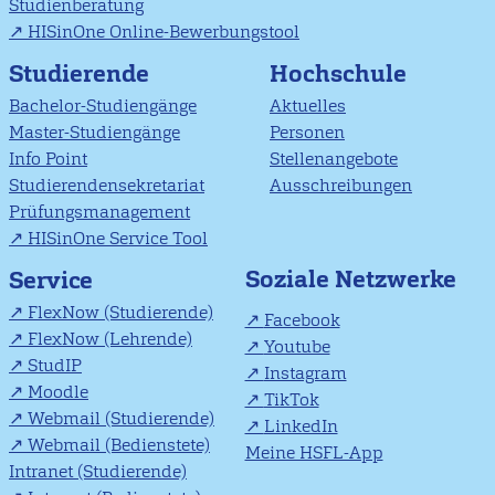
Studienberatung
HISinOne Online-Bewerbungstool
Studierende
Hochschule
Bachelor-Studiengänge
Aktuelles
Master-Studiengänge
Personen
Info Point
Stellenangebote
Studierendensekretariat
Ausschreibungen
Prüfungsmanagement
HISinOne Service Tool
Soziale Netzwerke
Service
FlexNow (Studierende)
Facebook
FlexNow (Lehrende)
Youtube
StudIP
Instagram
Moodle
TikTok
Webmail (Studierende)
LinkedIn
Webmail (Bedienstete)
Meine HSFL-App
Intranet (Studierende)