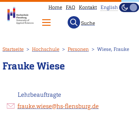
Home
FAQ
Kontakt
English
Dunke
Hell
Suche
This
page
is
Direkt
Startseite
Hochschule
Personen
Wiese, Frauke
not
zum
available
Inhalt
Frauke Wiese
in
English.
Head
Lehrbeauftragte
to
our
frauke.wiese@hs-flensburg.de
English
main
page
instead.