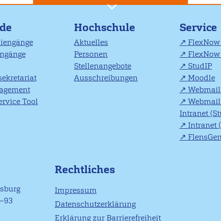
nde
Hochschule
Service
diengänge
Aktuelles
FlexNow 
engänge
Personen
FlexNow 
Stellenangebote
StudIP
ekretariat
Ausschreibungen
Moodle
agement
Webmail 
rvice Tool
Webmail 
Intranet (S
Intranet 
FlensGe
Rechtliches
nsburg
Impressum
1–93
Datenschutzerklärung
Erklärung zur Barrierefreiheit