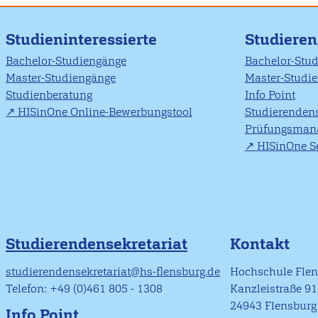
Studieninteressierte
Studiere
Bachelor-Studiengänge
Bachelor-Stu
Master-Studiengänge
Master-Studi
Studienberatung
Info Point
HISinOne Online-Bewerbungstool
Studierendens
Prüfungsman
HISinOne Se
Studierendensekretariat
Kontakt
studierendensekretariat@hs-flensburg.de
Hochschule Fle
Telefon: +49 (0)461 805 - 1308
Kanzleistraße 9
24943 Flensburg
Info Point