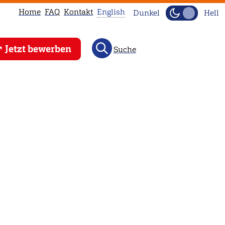
Home
FAQ
Kontakt
English
Dunkel
Hell
This
Jetzt bewerben
Suche
page
is
not
available
in
English.
Head
to
our
English
main
page
instead.