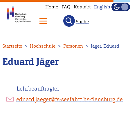
Home
FAQ
Kontakt
English
Dunke
Hell
Suche
This
page
is
Direkt
Startseite
Hochschule
Personen
Jäger, Eduard
not
zum
available
Inhalt
Eduard Jäger
in
English.
Head
Lehrbeauftragter
to
our
eduard.jaeger@fs-seefahrt.hs-flensburg.de
English
main
page
instead.