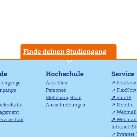
Finde deinen Studiengang
nde
Hochschule
Service
diengänge
Aktuelles
FlexNow 
engänge
Personen
FlexNow 
Stellenangebote
StudIP
ekretariat
Ausschreibungen
Moodle
agement
Webmail 
rvice Tool
Webmail 
Intranet (S
Intranet 