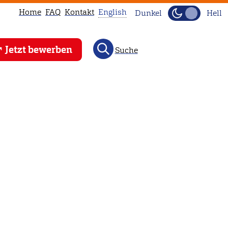
Home
FAQ
Kontakt
English
Dunkel
Hell
This
Jetzt bewerben
Suche
page
is
not
available
in
English.
Head
to
our
English
main
page
instead.