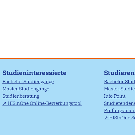
Studieninteressierte
Studiere
Bachelor-Studiengänge
Bachelor-Stu
Master-Studiengänge
Master-Studi
Studienberatung
Info Point
HISinOne Online-Bewerbungstool
Studierendens
Prüfungsman
HISinOne Se