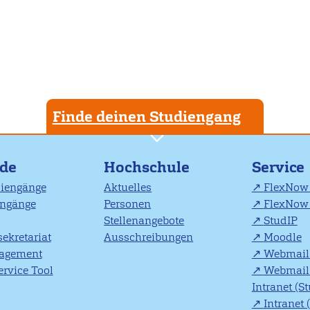
Finde deinen Studiengang
nde
Hochschule
Service
diengänge
Aktuelles
FlexNow 
engänge
Personen
FlexNow 
Stellenangebote
StudIP
ekretariat
Ausschreibungen
Moodle
agement
Webmail 
rvice Tool
Webmail 
Intranet (S
Intranet 