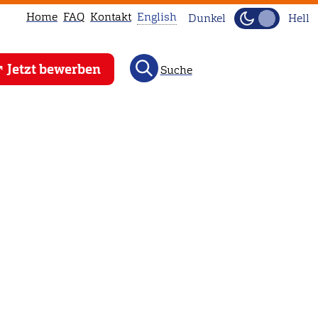
Home
FAQ
Kontakt
English
Dunkel
Hell
This
Jetzt bewerben
Suche
page
is
not
available
in
English.
Head
to
our
English
main
page
instead.