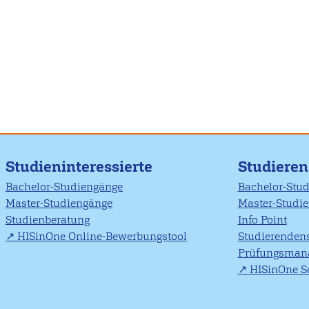
Studieninteressierte
Studiere
Bachelor-Studiengänge
Bachelor-Stu
Master-Studiengänge
Master-Studi
Studienberatung
Info Point
HISinOne Online-Bewerbungstool
Studierendens
Prüfungsman
HISinOne Se