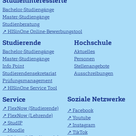
Studieninteressierte
Bachelor-Studiengänge
Master-Studiengänge
Studienberatung
HISinOne Online-Bewerbungstool
Studierende
Hochschule
Bachelor-Studiengänge
Aktuelles
Master-Studiengänge
Personen
Info Point
Stellenangebote
Studierendensekretariat
Ausschreibungen
Prüfungsmanagement
HISinOne Service Tool
Soziale Netzwerke
Service
FlexNow (Studierende)
Facebook
FlexNow (Lehrende)
Youtube
StudIP
Instagram
Moodle
TikTok