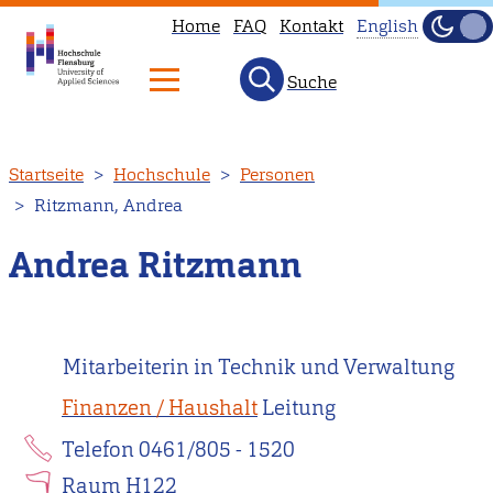
Home
FAQ
Kontakt
English
Dunke
Hell
Suche
This
page
is
Direkt
Startseite
Hochschule
Personen
not
zum
Ritzmann, Andrea
available
Inhalt
in
Andrea Ritzmann
English.
Head
to
Mitarbeiterin in Technik und Verwaltung
our
English
Finanzen / Haushalt
Leitung
main
Telefon 0461/805 - 1520
page
Raum H122
instead.