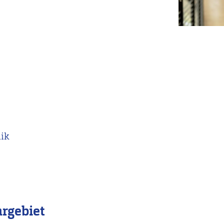
nik
rgebiet