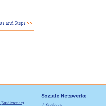
us and Steps
>>
Soziale Netzwerke
(Studierende)
Facebook