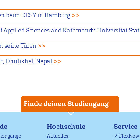
ren beim DESY in Hamburg
>>
f Applied Sciences and Kathmandu Universität Stat
et seine Türen
>>
t, Dhulikhel, Nepal
>>
Finde deinen Studiengang
nde
Hochschule
Service
diengänge
Aktuelles
FlexNow 