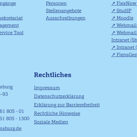
engänge
Personen
FlexNow 
Stellenangebote
StudIP
ekretariat
Ausschreibungen
Moodle
agement
Webmail 
rvice Tool
Webmail 
Intranet (S
Intranet 
FlensGe
Rechtliches
nsburg
Impressum
1–93
Datenschutzerklärung
Erklärung zur Barrierefreiheit
61 805 - 01
Rechtliche Hinweise
461 805 - 1300
Soziale Medien
ensburg.de