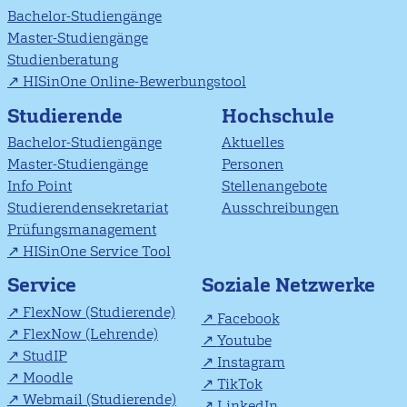
Bachelor-Studiengänge
Master-Studiengänge
Studienberatung
HISinOne Online-Bewerbungstool
Studierende
Hochschule
Bachelor-Studiengänge
Aktuelles
Master-Studiengänge
Personen
Info Point
Stellenangebote
Studierendensekretariat
Ausschreibungen
Prüfungsmanagement
HISinOne Service Tool
Soziale Netzwerke
Service
FlexNow (Studierende)
Facebook
FlexNow (Lehrende)
Youtube
StudIP
Instagram
Moodle
TikTok
Webmail (Studierende)
LinkedIn