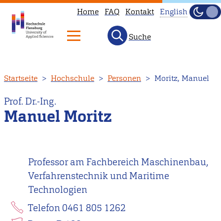
Home
FAQ
Kontakt
English
Dunke
Hell
Suche
This
page
is
Direkt
Startseite
Hochschule
Personen
Moritz, Manuel
not
zum
available
Inhalt
Prof. Dr.-Ing.
in
Manuel Moritz
English.
Head
to
Professor am Fachbereich Maschinenbau,
our
Verfahrenstechnik und Maritime
English
Technologien
main
page
Telefon 0461 805 1262
instead.