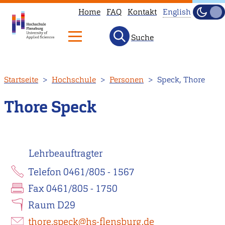
Home
FAQ
Kontakt
English
Dunke
Hell
Suche
This
page
is
Direkt
Startseite
Hochschule
Personen
Speck, Thore
not
zum
available
Inhalt
Thore Speck
in
English.
Head
Lehrbeauftragter
to
our
Telefon 0461/805 - 1567
English
Fax 0461/805 - 1750
main
Raum D29
page
thore.speck@hs-flensburg.de
instead.