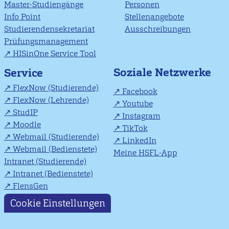
Master-Studiengänge
Personen
Info Point
Stellenangebote
Studierendensekretariat
Ausschreibungen
Prüfungsmanagement
HISinOne Service Tool
Soziale Netzwerke
Service
FlexNow (Studierende)
Facebook
FlexNow (Lehrende)
Youtube
StudIP
Instagram
Moodle
TikTok
Webmail (Studierende)
LinkedIn
Webmail (Bedienstete)
Meine HSFL-App
Intranet (Studierende)
Intranet (Bedienstete)
FlensGen
Cookie Einstellungen