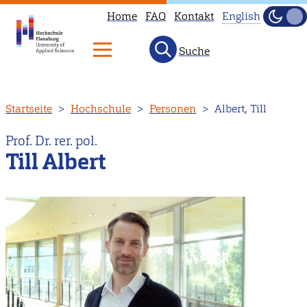
Home
FAQ
Kontakt
English
Dunke
Hell
Suche
This
page
is
Direkt
Startseite
Hochschule
Personen
Albert, Till
not
zum
available
Inhalt
Prof. Dr. rer. pol.
in
Till Albert
English.
Head
to
our
English
main
page
instead.