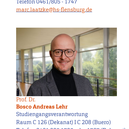
Telefon 0461/805 - 1747
marc.laatzke@hs-flensburg.de
Prof. Dr.
Bosco Andreas Lehr
Studiengangsverantwortung
Raum C 126 (Dekanat) I C 208 (Buero)