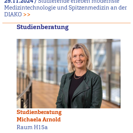
29.11.2024
/
Studierende erleben modernste
Medizintechnologie und Spitzenmedizin an der
DIAKO
>>
Studienberatung
Studienberatung
Michaela Arnold
Raum H15a