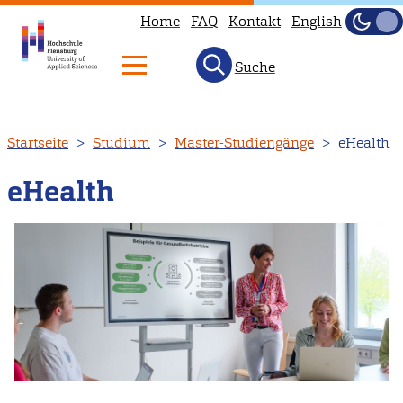
Home
FAQ
Kontakt
English
Dunke
Hell
Suche
Direkt
Startseite
Studium
Master-Studiengänge
eHealth
zum
Inhalt
eHealth