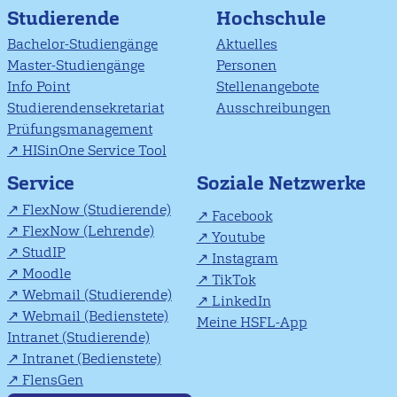
Studierende
Hochschule
Bachelor-Studiengänge
Aktuelles
Master-Studiengänge
Personen
Info Point
Stellenangebote
Studierendensekretariat
Ausschreibungen
Prüfungsmanagement
HISinOne Service Tool
Soziale Netzwerke
Service
FlexNow (Studierende)
Facebook
FlexNow (Lehrende)
Youtube
StudIP
Instagram
Moodle
TikTok
Webmail (Studierende)
LinkedIn
Webmail (Bedienstete)
Meine HSFL-App
Intranet (Studierende)
Intranet (Bedienstete)
FlensGen