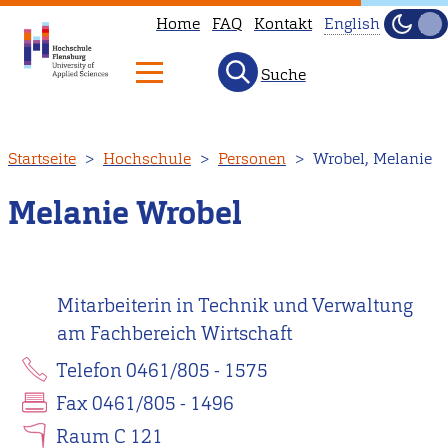
Home
FAQ
Kontakt
English
Dunke
Hell
Suche
This
page
is
Direkt
Startseite
Hochschule
Personen
Wrobel, Melanie
not
zum
available
Inhalt
Melanie Wrobel
in
English.
Head
Mitarbeiterin in Technik und Verwaltung
to
am Fachbereich Wirtschaft
our
English
Telefon 0461/805 - 1575
main
Fax 0461/805 - 1496
page
Raum C 121
instead.