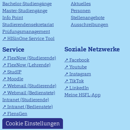
Bachelor-Studiengänge
Aktuelles
Master-Studiengänge
Personen
Info Point
Stellenangebote
Studierendensekretariat
Ausschreibungen
Prüfungsmanagement
HISinOne Service Tool
Soziale Netzwerke
Service
FlexNow (Studierende)
Facebook
FlexNow (Lehrende)
Youtube
StudIP
Instagram
Moodle
TikTok
Webmail (Studierende)
LinkedIn
Webmail (Bedienstete)
Meine HSFL-App
Intranet (Studierende)
Intranet (Bedienstete)
FlensGen
Cookie Einstellungen