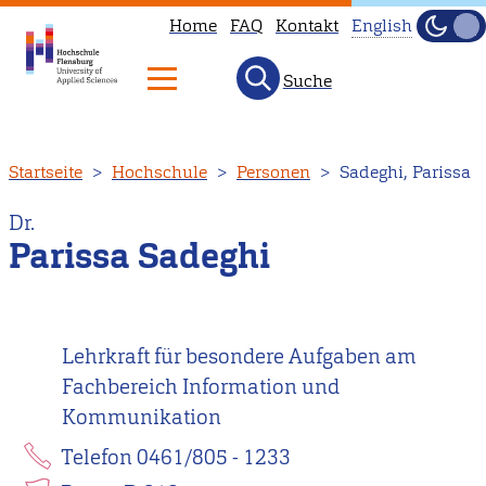
Home
FAQ
Kontakt
English
Dunke
Hell
Suche
This
page
is
Direkt
Startseite
Hochschule
Personen
Sadeghi, Parissa
not
zum
available
Inhalt
Dr.
in
Parissa Sadeghi
English.
Head
to
Lehrkraft für besondere Aufgaben am
our
Fachbereich Information und
English
Kommunikation
main
page
Telefon 0461/805 - 1233
instead.