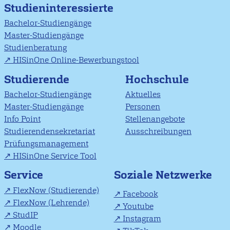
Studieninteressierte
Bachelor-Studiengänge
Master-Studiengänge
Studienberatung
HISinOne Online-Bewerbungstool
Studierende
Hochschule
Bachelor-Studiengänge
Aktuelles
Master-Studiengänge
Personen
Info Point
Stellenangebote
Studierendensekretariat
Ausschreibungen
Prüfungsmanagement
HISinOne Service Tool
Soziale Netzwerke
Service
FlexNow (Studierende)
Facebook
FlexNow (Lehrende)
Youtube
StudIP
Instagram
Moodle