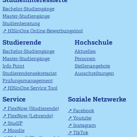
Bachelor-Studiengänge
Master-Studiengänge
Studienberatung
HISinOne Online-Bewerbungstool
Studierende
Hochschule
Bachelor-Studiengänge
Aktuelles
Master-Studiengänge
Personen
Info Point
Stellenangebote
Studierendensekretariat
Ausschreibungen
Prüfungsmanagement
HISinOne Service Tool
Soziale Netzwerke
Service
FlexNow (Studierende)
Facebook
FlexNow (Lehrende)
Youtube
StudIP
Instagram
Moodle
TikTok