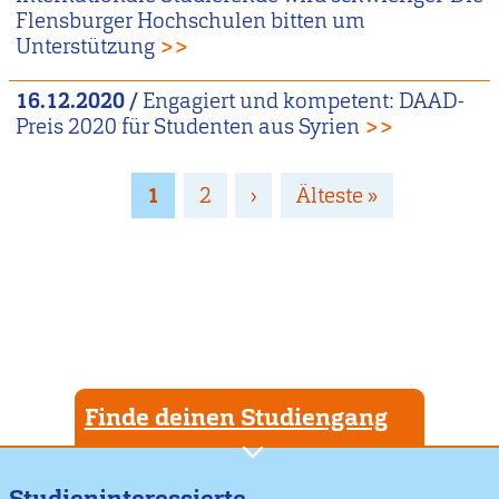
Flensburger Hochschulen bitten um
Unterstützung
>>
16.12.2020
/
Engagiert und kompetent: DAAD-
Preis 2020 für Studenten aus Syrien
>>
Seitennummerierung
Page
1
Page
2
Nächste
›
Letzte
Älteste »
Seite
Seite
Finde deinen Studiengang
Studieninteressierte