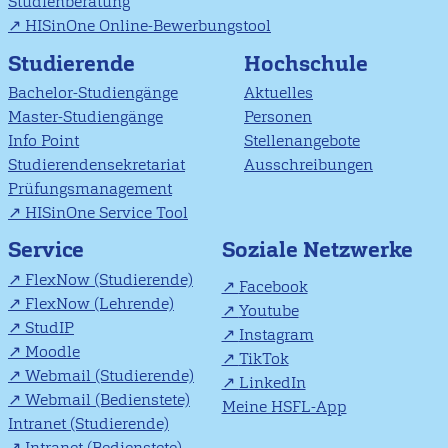
Studienberatung
HISinOne Online-Bewerbungstool
Studierende
Hochschule
Bachelor-Studiengänge
Aktuelles
Master-Studiengänge
Personen
Info Point
Stellenangebote
Studierendensekretariat
Ausschreibungen
Prüfungsmanagement
HISinOne Service Tool
Soziale Netzwerke
Service
FlexNow (Studierende)
Facebook
FlexNow (Lehrende)
Youtube
StudIP
Instagram
Moodle
TikTok
Webmail (Studierende)
LinkedIn
Webmail (Bedienstete)
Meine HSFL-App
Intranet (Studierende)
Intranet (Bedienstete)