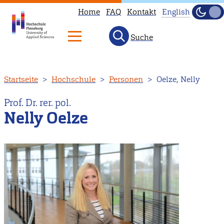
Home
FAQ
Kontakt
English
Dunke
Hell
Suche
This
page
is
Direkt
Startseite
Hochschule
Personen
Oelze, Nelly
not
zum
available
Inhalt
Prof. Dr. rer. pol.
in
Nelly Oelze
English.
Head
to
our
English
main
page
instead.