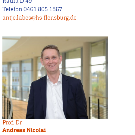
Raum D 49
Telefon 0461 805 1867
antje.labes@hs-flensburg.de
Prof. Dr.
Andreas Nicolai