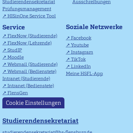
Studierendensekretariat
Ausschreibungen
Prüfungsmanagement
HISinOne Service Tool
Soziale Netzwerke
Service
FlexNow (Studierende)
Facebook
FlexNow (Lehrende)
Youtube
StudIP
Instagram
Moodle
TikTok
Webmail (Studierende)
LinkedIn
Webmail (Bedienstete)
Meine HSFL-App
Intranet (Studierende)
Intranet (Bedienstete)
FlensGen
Cookie Einstellungen
Studierendensekretariat
studierendensekretariat@hs-flensburg.de