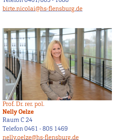
birte.nicolai@hs-flensburg.de
Prof. Dr. rer. pol.
Nelly Oelze
Raum C 24
Telefon 0461 - 805 1469
nelly.oelze@hs-flensburg.de