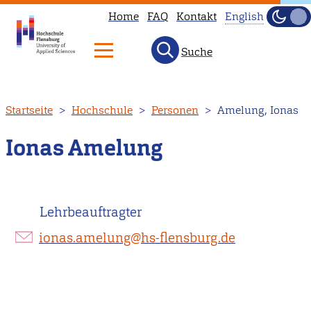
Home
FAQ
Kontakt
English
Dunke
Hell
Suche
This
page
is
Direkt
Startseite
Hochschule
Personen
Amelung, Ionas
not
zum
available
Inhalt
Ionas Amelung
in
English.
Head
Lehrbeauftragter
to
our
ionas.amelung@hs-flensburg.de
English
main
page
instead.