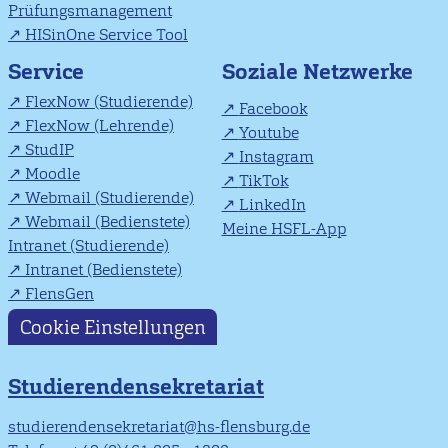
Prüfungsmanagement
HISinOne Service Tool
Soziale Netzwerke
Service
FlexNow (Studierende)
Facebook
FlexNow (Lehrende)
Youtube
StudIP
Instagram
Moodle
TikTok
Webmail (Studierende)
LinkedIn
Webmail (Bedienstete)
Meine HSFL-App
Intranet (Studierende)
Intranet (Bedienstete)
FlensGen
Cookie Einstellungen
Studierendensekretariat
studierendensekretariat@hs-flensburg.de