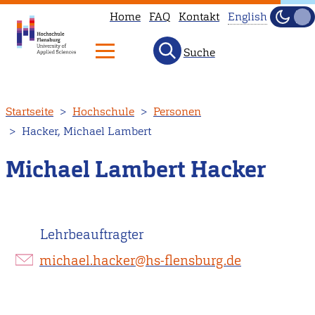
Home
FAQ
Kontakt
English
Dunke
Hell
Suche
This
page
is
Direkt
Startseite
Hochschule
Personen
not
zum
Hacker, Michael Lambert
available
Inhalt
in
Michael Lambert Hacker
English.
Head
to
Lehrbeauftragter
our
English
michael.hacker@hs-flensburg.de
main
page
instead.