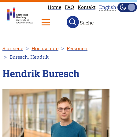
Home
FAQ
Kontakt
English
Dunke
Hell
Suche
This
page
is
Direkt
Startseite
Hochschule
Personen
not
zum
Buresch, Hendrik
available
Inhalt
in
Hendrik Buresch
English.
Head
to
our
English
main
page
instead.