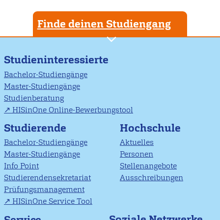
Finde deinen Studiengang
Studieninteressierte
Bachelor-Studiengänge
Master-Studiengänge
Studienberatung
HISinOne Online-Bewerbungstool
Studierende
Hochschule
Bachelor-Studiengänge
Aktuelles
Master-Studiengänge
Personen
Info Point
Stellenangebote
Studierendensekretariat
Ausschreibungen
Prüfungsmanagement
HISinOne Service Tool
Soziale Netzwerke
Service