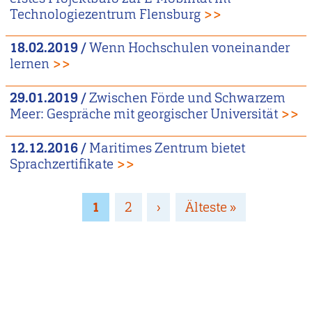
Technologiezentrum Flensburg
>>
18.02.2019
/
Wenn Hochschulen voneinander
lernen
>>
29.01.2019
/
Zwischen Förde und Schwarzem
Meer: Gespräche mit georgischer Universität
>>
12.12.2016
/
Maritimes Zentrum bietet
Sprachzertifikate
>>
Seitennummerierung
Page
1
Page
2
Nächste
›
Letzte
Älteste »
Seite
Seite