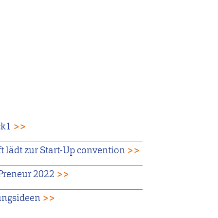
ck1
>>
 lädt zur Start-Up convention
>>
-Preneur 2022
>>
ungsideen
>>