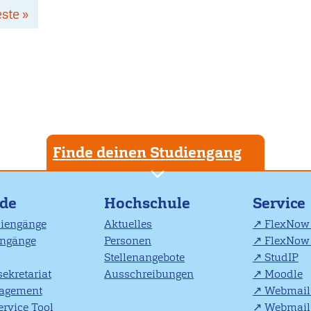
zte
este »
te
Finde deinen Studiengang
nde
Hochschule
Service
diengänge
Aktuelles
FlexNow 
engänge
Personen
FlexNow 
Stellenangebote
StudIP
ekretariat
Ausschreibungen
Moodle
agement
Webmail 
rvice Tool
Webmail 