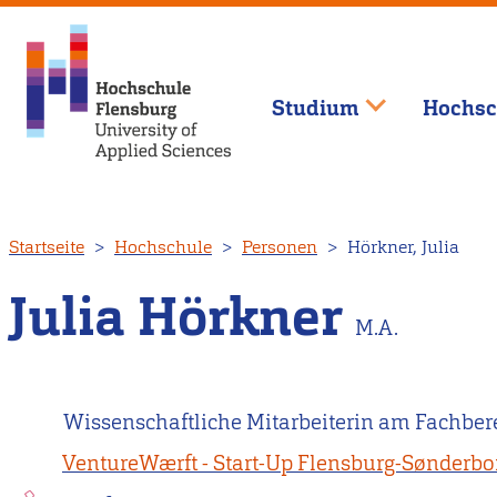
Studium
Hochsc
Direkt
Startseite
Hochschule
Personen
Hörkner, Julia
zum
Inhalt
Julia Hörkner
M.A.
Wissenschaftliche Mitarbeiterin am Fachber
VentureWærft - Start-Up Flensburg-Sønderbo