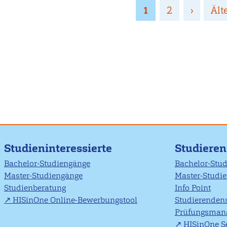
Seitennummerierung
Page
1
Page
2
Nächste
›
Let
Ält
Seite
Sei
Studieninteressierte
Studiere
Bachelor-Studiengänge
Bachelor-Stu
Master-Studiengänge
Master-Studi
Studienberatung
Info Point
HISinOne Online-Bewerbungstool
Studierendens
Prüfungsman
HISinOne Se