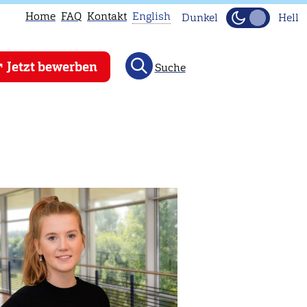
Home
FAQ
Kontakt
English
Dunkel
Hell
This
Jetzt bewerben
Suche
page
is
not
available
in
English.
Head
to
our
English
main
page
instead.