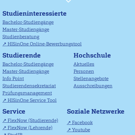
Studieninteressierte
Bachelor-Studiengänge
Master-Studiengänge
Studienberatung
HISinOne Online-Bewerbungstool
Studierende
Hochschule
Bachelor-Studiengänge
Aktuelles
Master-Studiengänge
Personen
Info Point
Stellenangebote
Studierendensekretariat
Ausschreibungen
Prüfungsmanagement
HISinOne Service Tool
Soziale Netzwerke
Service
FlexNow (Studierende)
Facebook
FlexNow (Lehrende)
Youtube
StudIP