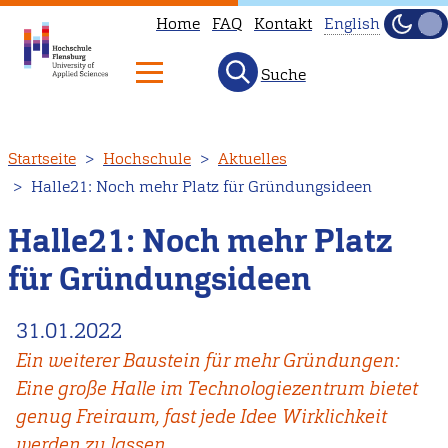
Home
FAQ
Kontakt
English
Dunke
Hell
Suche
This
page
is
Direkt
Startseite
Hochschule
Aktuelles
not
zum
Halle21: Noch mehr Platz für Gründungsideen
available
Inhalt
in
Halle21: Noch mehr Platz
English.
für Gründungsideen
Head
to
31.01.2022
our
Ein weiterer Baustein für mehr Gründungen:
English
Eine große Halle im Technologiezentrum bietet
main
genug Freiraum, fast jede Idee Wirklichkeit
page
werden zu lassen.
instead.