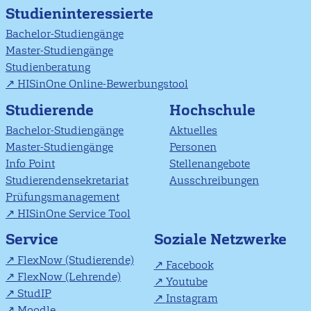
Studieninteressierte
Bachelor-Studiengänge
Master-Studiengänge
Studienberatung
HISinOne Online-Bewerbungstool
Studierende
Hochschule
Bachelor-Studiengänge
Aktuelles
Master-Studiengänge
Personen
Info Point
Stellenangebote
Studierendensekretariat
Ausschreibungen
Prüfungsmanagement
HISinOne Service Tool
Soziale Netzwerke
Service
FlexNow (Studierende)
Facebook
FlexNow (Lehrende)
Youtube
StudIP
Instagram
Moodle