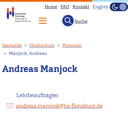
Home
FAQ
Kontakt
English
Dunke
Hell
Suche
This
page
is
Direkt
Startseite
Hochschule
Personen
not
zum
Manjock, Andreas
available
Inhalt
in
Andreas Manjock
English.
Head
to
Lehrbeauftragter
our
English
andreas.manjock@hs-flensburg.de
main
page
instead.