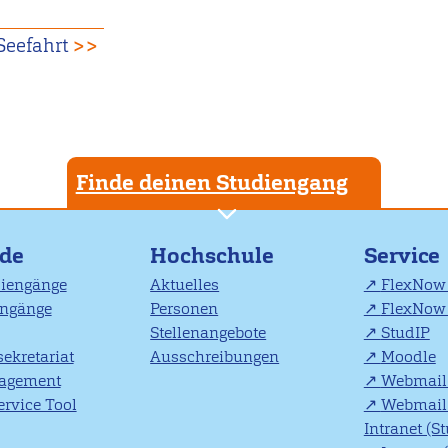
Seefahrt
>>
Finde deinen Studiengang
nde
Hochschule
Service
diengänge
Aktuelles
FlexNow 
engänge
Personen
FlexNow 
Stellenangebote
StudIP
ekretariat
Ausschreibungen
Moodle
agement
Webmail 
rvice Tool
Webmail 
Intranet (S