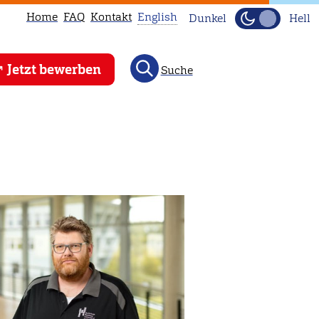
Home
FAQ
Kontakt
English
Dunkel
Hell
This
Jetzt bewerben
Suche
page
is
not
available
in
English.
Head
to
our
English
main
page
instead.