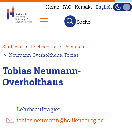
Home
FAQ
Kontakt
English
Dunke
Hell
Suche
This
page
is
Direkt
Startseite
Hochschule
Personen
not
zum
Neumann-Overholthaus, Tobias
available
Inhalt
in
Tobias Neumann-
English.
Overholthaus
Head
to
our
English
Lehrbeauftragter
main
tobias.neumann@hs-flensburg.de
page
instead.