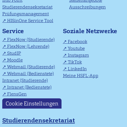
Info Point
Stellenangebote
Studierendensekretariat
Ausschreibungen
Prüfungsmanagement
HISinOne Service Tool
Soziale Netzwerke
Service
FlexNow (Studierende)
Facebook
FlexNow (Lehrende)
Youtube
StudIP
Instagram
Moodle
TikTok
Webmail (Studierende)
LinkedIn
Webmail (Bedienstete)
Meine HSFL-App
Intranet (Studierende)
Intranet (Bedienstete)
FlensGen
Cookie Einstellungen
Studierendensekretariat