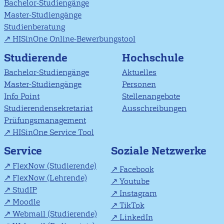
Bachelor-Studiengänge
Master-Studiengänge
Studienberatung
HISinOne Online-Bewerbungstool
Studierende
Hochschule
Bachelor-Studiengänge
Aktuelles
Master-Studiengänge
Personen
Info Point
Stellenangebote
Studierendensekretariat
Ausschreibungen
Prüfungsmanagement
HISinOne Service Tool
Soziale Netzwerke
Service
FlexNow (Studierende)
Facebook
FlexNow (Lehrende)
Youtube
StudIP
Instagram
Moodle
TikTok
Webmail (Studierende)
LinkedIn