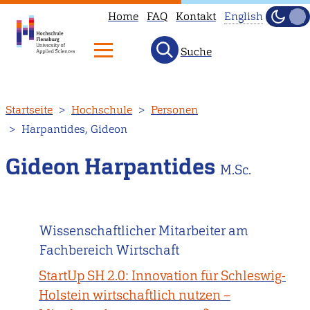
Home
FAQ
Kontakt
English
Dunke
Hell
Suche
This
page
is
Direkt
Startseite
Hochschule
Personen
not
zum
Harpantides, Gideon
available
Inhalt
in
Gideon Harpantides
M.Sc.
English.
Head
to
Wissenschaftlicher Mitarbeiter am
our
Fachbereich Wirtschaft
English
main
StartUp SH 2.0: Innovation für Schleswig-
page
Holstein wirtschaftlich nutzen –
instead.