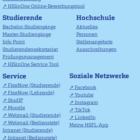
HISinOne Online-Bewerbungstool
Studierende
Hochschule
Bachelor-Studiengänge
Aktuelles
Master-Studiengänge
Personen
Info Point
Stellenangebote
Studierendensekretariat
Ausschreibungen
Prüfungsmanagement
HISinOne Service Tool
Soziale Netzwerke
Service
FlexNow (Studierende)
Facebook
FlexNow (Lehrende)
Youtube
StudIP
Instagram
Moodle
TikTok
Webmail (Studierende)
LinkedIn
Webmail (Bedienstete)
Meine HSFL-App
Intranet (Studierende)
Intranet (Bedienstete)