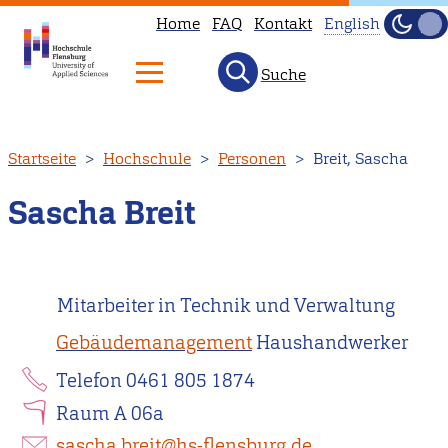
Home
FAQ
Kontakt
English
Dunke
Hell
Suche
This
page
is
Direkt
Startseite
Hochschule
Personen
Breit, Sascha
not
zum
available
Inhalt
Sascha Breit
in
English.
Head
Mitarbeiter in Technik und Verwaltung
to
our
Gebäudemanagement
Haushandwerker
English
Telefon 0461 805 1874
main
Raum A 06a
page
instead.
sascha.breit@hs-flensburg.de