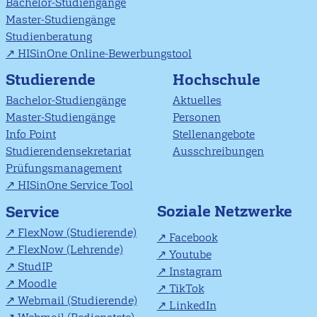
Bachelor-Studiengänge
Master-Studiengänge
Studienberatung
HISinOne Online-Bewerbungstool
Studierende
Hochschule
Bachelor-Studiengänge
Aktuelles
Master-Studiengänge
Personen
Info Point
Stellenangebote
Studierendensekretariat
Ausschreibungen
Prüfungsmanagement
HISinOne Service Tool
Soziale Netzwerke
Service
FlexNow (Studierende)
Facebook
FlexNow (Lehrende)
Youtube
StudIP
Instagram
Moodle
TikTok
Webmail (Studierende)
LinkedIn