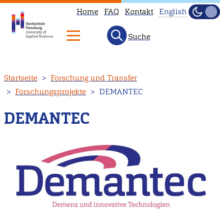
Home
FAQ
Kontakt
English
Dunke
Hell
Suche
This
page
is
Direkt
Startseite
Forschung und Transfer
not
zum
Forschungsprojekte
DEMANTEC
available
Inhalt
in
DEMANTEC
English.
Head
to
our
English
main
page
instead.