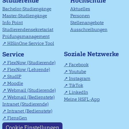
Studierende
Hochschule
Bachelor-Studiengänge
Aktuelles
Master-Studiengänge
Personen
Info Point
Stellenangebote
Studierendensekretariat
Ausschreibungen
Prüfungsmanagement
HISinOne Service Tool
Soziale Netzwerke
Service
FlexNow (Studierende)
Facebook
FlexNow (Lehrende)
Youtube
StudIP
Instagram
Moodle
TikTok
Webmail (Studierende)
LinkedIn
Webmail (Bedienstete)
Meine HSFL-App
Intranet (Studierende)
Intranet (Bedienstete)
FlensGen
Cookie Einstellungen