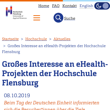
Home
FAQ
Kontakt
English
Dunke
Hell
Suche
This
page
is
Direkt
Startseite
Hochschule
Aktuelles
not
zum
Großes Interesse an eHealth-Projekten der Hochschule
available
Inhalt
Flensburg
in
English.
Großes Interesse an eHealth-
Head
Projekten der Hochschule
to
Flensburg
our
English
08.10.2019
main
page
Beim Tag der Deutschen Einheit informierten
instead.
sich die Besucher*innen über die Ziele,