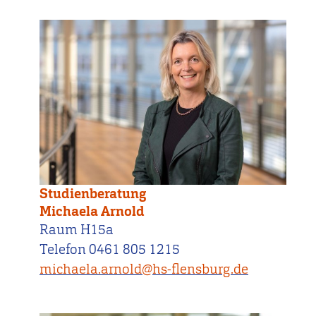
Studienberatung
Michaela Arnold
Raum H15a
Telefon 0461 805 1215
michaela.arnold@hs-flensburg.de