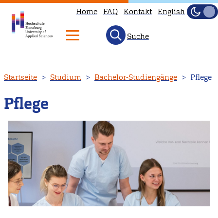
Home
FAQ
Kontakt
English
Dunke
Hell
Suche
Direkt
Startseite
Studium
Bachelor-Studiengänge
Pflege
zum
Inhalt
Pflege