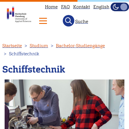
Home
FAQ
Kontakt
English
Dunke
Hell
Suche
Direkt
Startseite
Studium
Bachelor-Studiengänge
zum
Schiffstechnik
Inhalt
Schiffstechnik