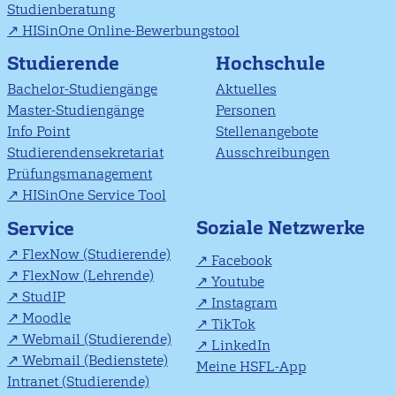
Studienberatung
HISinOne Online-Bewerbungstool
Studierende
Hochschule
Bachelor-Studiengänge
Aktuelles
Master-Studiengänge
Personen
Info Point
Stellenangebote
Studierendensekretariat
Ausschreibungen
Prüfungsmanagement
HISinOne Service Tool
Soziale Netzwerke
Service
FlexNow (Studierende)
Facebook
FlexNow (Lehrende)
Youtube
StudIP
Instagram
Moodle
TikTok
Webmail (Studierende)
LinkedIn
Webmail (Bedienstete)
Meine HSFL-App
Intranet (Studierende)