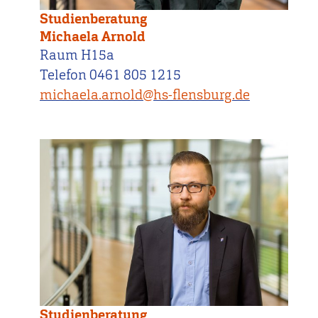
Studienberatung
Michaela Arnold
Raum H15a
Telefon 0461 805 1215
michaela.arnold@hs-flensburg.de
Studienberatung