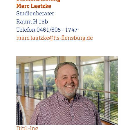
Marc Laatzke
Studienberater
Raum H 15b
Telefon 0461/805 - 1747
marc.laatzke@hs-flensburg.de
Dipl.-Ing.