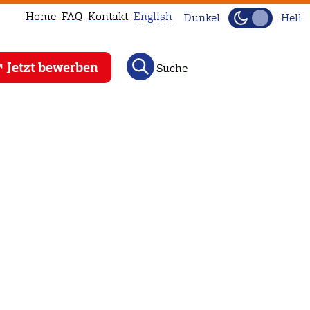
Home
FAQ
Kontakt
English
Dunkel
Hell
This
Jetzt bewerben
Suche
page
is
not
available
in
English.
Head
to
our
English
main
page
instead.