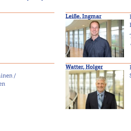
Leiße, Ingmar
Watter, Holger
inen /
en