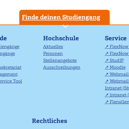
Finde deinen Studiengang
nde
Hochschule
Service
diengänge
Aktuelles
FlexNow 
engänge
Personen
FlexNow 
Stellenangebote
StudIP
ekretariat
Ausschreibungen
Moodle
agement
Webmail 
rvice Tool
Webmail 
Intranet (S
Intranet 
FlensGe
Rechtliches