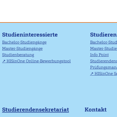
Studieninteressierte
Studiere
Bachelor-Studiengänge
Bachelor-Stu
Master-Studiengänge
Master-Studi
Studienberatung
Info Point
HISinOne Online-Bewerbungstool
Studierendens
Prüfungsman
HISinOne Se
Studierendensekretariat
Kontakt