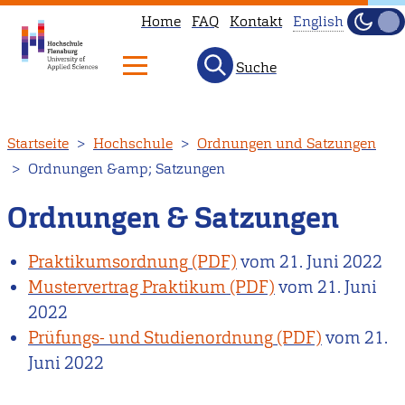
Home
FAQ
Kontakt
English
Dunke
Hell
Suche
This
page
is
Direkt
Startseite
Hochschule
Ordnungen und Satzungen
not
zum
Ordnungen &amp; Satzungen
available
Inhalt
in
Ordnungen & Satzungen
English.
Head
Praktikumsordnung
vom
21. Juni 2022
to
Mustervertrag Praktikum
vom
21. Juni
our
2022
English
Prüfungs- und Studienordnung
vom
21.
main
Juni 2022
page
instead.