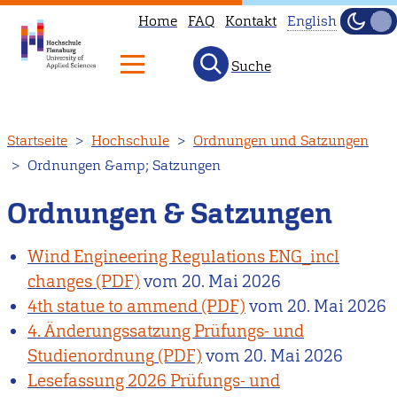
Home
FAQ
Kontakt
English
Dunke
Hell
Suche
This
page
is
Direkt
Startseite
Hochschule
Ordnungen und Satzungen
not
zum
Ordnungen &amp; Satzungen
available
Inhalt
in
Ordnungen & Satzungen
English.
Head
Wind Engineering Regulations ENG_incl
to
changes
vom
20. Mai 2026
our
4th statue to ammend
vom
20. Mai 2026
English
4. Änderungssatzung Prüfungs- und
main
Studienordnung
vom
20. Mai 2026
page
Lesefassung 2026 Prüfungs- und
instead.