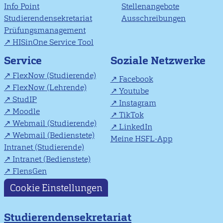
Info Point
Stellenangebote
Studierendensekretariat
Ausschreibungen
Prüfungsmanagement
HISinOne Service Tool
Soziale Netzwerke
Service
FlexNow (Studierende)
Facebook
FlexNow (Lehrende)
Youtube
StudIP
Instagram
Moodle
TikTok
Webmail (Studierende)
LinkedIn
Webmail (Bedienstete)
Meine HSFL-App
Intranet (Studierende)
Intranet (Bedienstete)
FlensGen
Cookie Einstellungen
Studierendensekretariat