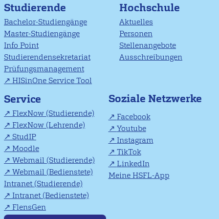
Studierende
Hochschule
Bachelor-Studiengänge
Aktuelles
Master-Studiengänge
Personen
Info Point
Stellenangebote
Studierendensekretariat
Ausschreibungen
Prüfungsmanagement
HISinOne Service Tool
Soziale Netzwerke
Service
FlexNow (Studierende)
Facebook
FlexNow (Lehrende)
Youtube
StudIP
Instagram
Moodle
TikTok
Webmail (Studierende)
LinkedIn
Webmail (Bedienstete)
Meine HSFL-App
Intranet (Studierende)
Intranet (Bedienstete)
FlensGen