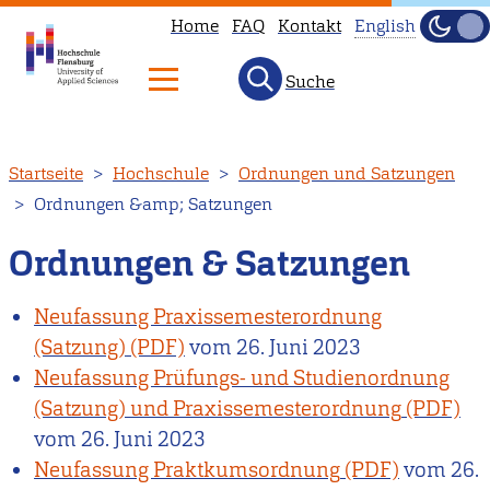
Home
FAQ
Kontakt
English
Dunke
Hell
Suche
This
page
is
Direkt
Startseite
Hochschule
Ordnungen und Satzungen
not
zum
Ordnungen &amp; Satzungen
available
Inhalt
in
Ordnungen & Satzungen
English.
Head
Neufassung Praxissemesterordnung
to
(Satzung)
vom
26. Juni 2023
our
Neufassung Prüfungs- und Studienordnung
English
(Satzung) und Praxissemesterordnung
main
vom
26. Juni 2023
page
Neufassung Praktkumsordnung
vom
26.
instead.