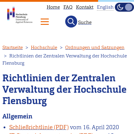
Home
FAQ
Kontakt
English
Dunke
Hell
Suche
This
page
is
Direkt
Startseite
Hochschule
Ordnungen und Satzungen
not
zum
Richtlinien der Zentralen Verwaltung der Hochschule
available
Inhalt
Flensburg
in
English.
Richtlinien der Zentralen
Head
Verwaltung der Hochschule
to
Flensburg
our
English
Allgemein
main
page
Schließrichtlinie
vom
16. April 2020
instead.