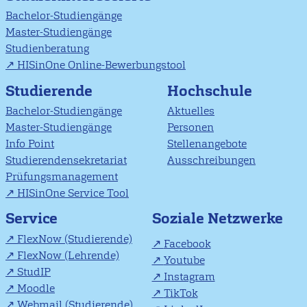
Bachelor-Studiengänge
Master-Studiengänge
Studienberatung
HISinOne Online-Bewerbungstool
Studierende
Hochschule
Bachelor-Studiengänge
Aktuelles
Master-Studiengänge
Personen
Info Point
Stellenangebote
Studierendensekretariat
Ausschreibungen
Prüfungsmanagement
HISinOne Service Tool
Soziale Netzwerke
Service
FlexNow (Studierende)
Facebook
FlexNow (Lehrende)
Youtube
StudIP
Instagram
Moodle
TikTok
Webmail (Studierende)