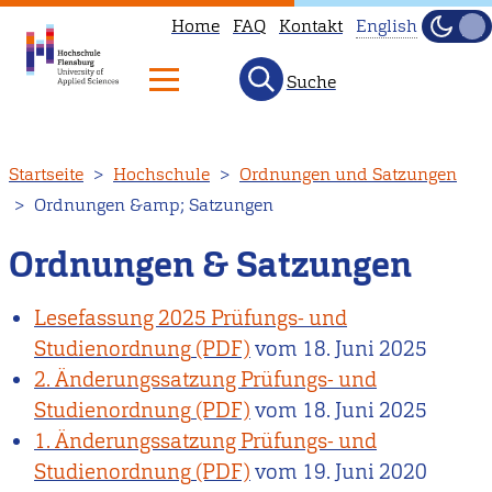
Home
FAQ
Kontakt
English
Dunke
Hell
Suche
This
page
is
Direkt
Startseite
Hochschule
Ordnungen und Satzungen
not
zum
Ordnungen &amp; Satzungen
available
Inhalt
in
Ordnungen & Satzungen
English.
Head
Lesefassung 2025 Prüfungs- und
to
Studienordnung
vom
18. Juni 2025
our
2. Änderungssatzung Prüfungs- und
English
Studienordnung
vom
18. Juni 2025
main
1. Änderungssatzung Prüfungs- und
page
Studienordnung
vom
19. Juni 2020
instead.