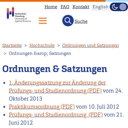
Home
FAQ
Kontakt
English
Dunke
Hell
Suche
This
page
is
Direkt
Startseite
Hochschule
Ordnungen und Satzungen
not
zum
Ordnungen &amp; Satzungen
available
Inhalt
in
Ordnungen & Satzungen
English.
Head
1. Änderungssatzung zur Änderung der
to
Prüfungs- und Studienordnung
vom
24.
our
Oktober 2013
English
Praktikumsordnung
vom
10. Juli 2012
main
Prüfungs- und Studienordnung
vom
21.
page
Juni 2012
instead.