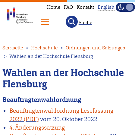
Home
FAQ
Kontakt
English
Dunke
Hell
Suche
This
page
is
Direkt
Startseite
Hochschule
Ordnungen und Satzungen
not
zum
Wahlen an der Hochschule Flensburg
available
Inhalt
in
Wahlen an der Hochschule
English.
Flensburg
Head
to
Beauftragtenwahlordnung
our
English
Beauftragtenwahlordnung Lesefassung
main
2022
vom
20. Oktober 2022
page
4. Änderungssatzung
instead.