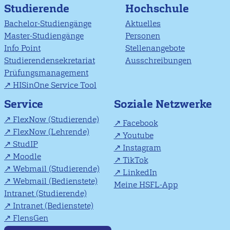
Studierende
Hochschule
Bachelor-Studiengänge
Aktuelles
Master-Studiengänge
Personen
Info Point
Stellenangebote
Studierendensekretariat
Ausschreibungen
Prüfungsmanagement
HISinOne Service Tool
Soziale Netzwerke
Service
FlexNow (Studierende)
Facebook
FlexNow (Lehrende)
Youtube
StudIP
Instagram
Moodle
TikTok
Webmail (Studierende)
LinkedIn
Webmail (Bedienstete)
Meine HSFL-App
Intranet (Studierende)
Intranet (Bedienstete)
FlensGen