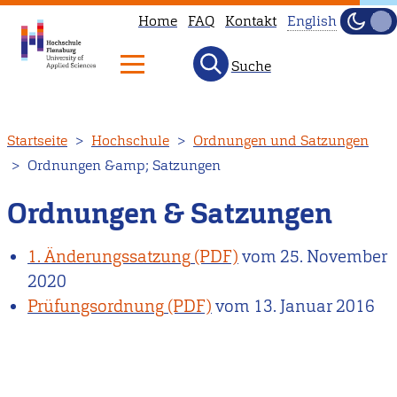
Home
FAQ
Kontakt
English
Dunke
Hell
Suche
This
page
is
Direkt
Startseite
Hochschule
Ordnungen und Satzungen
not
zum
Ordnungen &amp; Satzungen
available
Inhalt
in
Ordnungen & Satzungen
English.
Head
1. Änderungssatzung
vom
25. November
to
2020
our
Prüfungsordnung
vom
13. Januar 2016
English
main
page
instead.