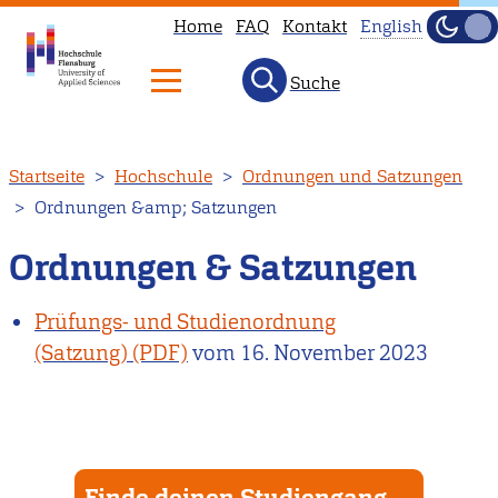
Home
FAQ
Kontakt
English
Dunke
Hell
Suche
This
page
is
Direkt
Startseite
Hochschule
Ordnungen und Satzungen
not
zum
Ordnungen &amp; Satzungen
available
Inhalt
in
Ordnungen & Satzungen
English.
Head
Prüfungs- und Studienordnung
to
(Satzung)
vom
16. November 2023
our
English
main
page
Finde deinen Studiengang
instead.