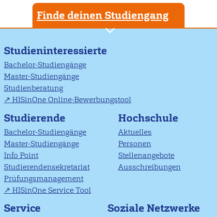
Finde deinen Studiengang
Studieninteressierte
Bachelor-Studiengänge
Master-Studiengänge
Studienberatung
HISinOne Online-Bewerbungstool
Studierende
Hochschule
Bachelor-Studiengänge
Aktuelles
Master-Studiengänge
Personen
Info Point
Stellenangebote
Studierendensekretariat
Ausschreibungen
Prüfungsmanagement
HISinOne Service Tool
Soziale Netzwerke
Service