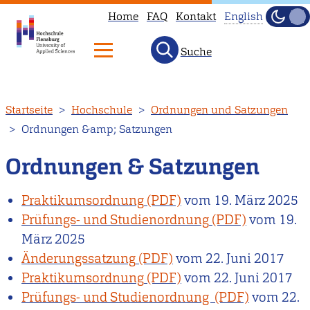
Home
FAQ
Kontakt
English
Dunke
Hell
Suche
This
page
is
Direkt
Startseite
Hochschule
Ordnungen und Satzungen
not
zum
Ordnungen &amp; Satzungen
available
Inhalt
in
Ordnungen & Satzungen
English.
Head
Praktikumsordnung
vom
19. März 2025
to
Prüfungs- und Studienordnung
vom
19.
our
März 2025
English
Änderungssatzung
vom
22. Juni 2017
main
Praktikumsordnung
vom
22. Juni 2017
page
Prüfungs- und Studienordnung
vom
22.
instead.