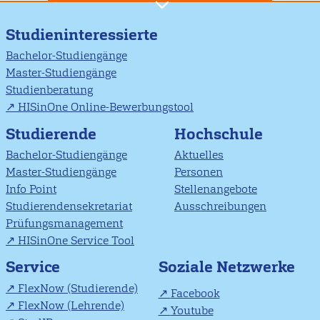
Studieninteressierte
Bachelor-Studiengänge
Master-Studiengänge
Studienberatung
HISinOne Online-Bewerbungstool
Studierende
Hochschule
Bachelor-Studiengänge
Aktuelles
Master-Studiengänge
Personen
Info Point
Stellenangebote
Studierendensekretariat
Ausschreibungen
Prüfungsmanagement
HISinOne Service Tool
Soziale Netzwerke
Service
FlexNow (Studierende)
Facebook
FlexNow (Lehrende)
Youtube