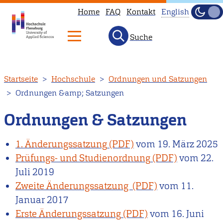
Home
FAQ
Kontakt
English
Dunke
Hell
Suche
This
page
is
Direkt
Startseite
Hochschule
Ordnungen und Satzungen
not
zum
Ordnungen &amp; Satzungen
available
Inhalt
in
Ordnungen & Satzungen
English.
Head
1. Änderungssatzung
vom
19. März 2025
to
Prüfungs- und Studienordnung
vom
22.
our
Juli 2019
English
Zweite Änderungssatzung
vom
11.
main
Januar 2017
page
Erste Änderungssatzung
vom
16. Juni
instead.