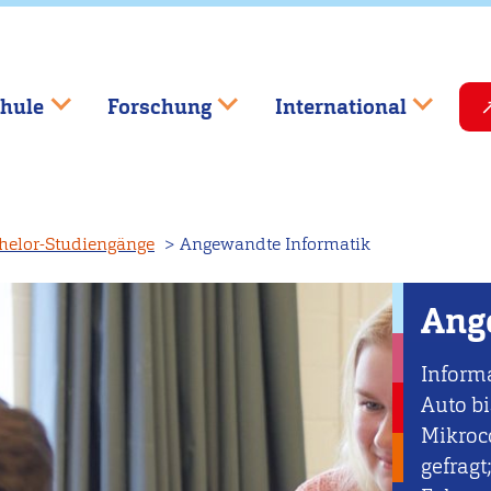
hule
Forschung
International
helor-Studiengänge
Angewandte Informatik
Ang
Informa
Auto bi
Mikroco
gefragt