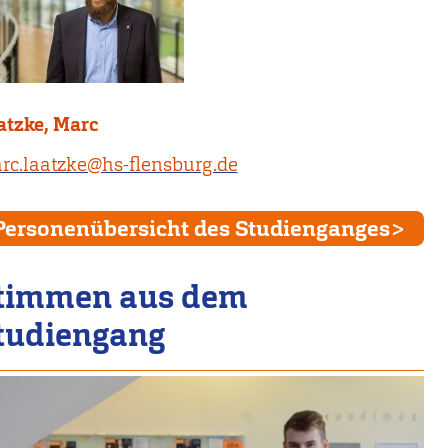
atzke, Marc
rc.laatzke@hs-flensburg.de
Personenübersicht des Studienganges
timmen aus dem
tudiengang