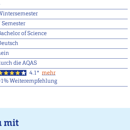
3
Wintersemester
7 Semester
Bachelor of Science
Deutsch
nein
durch die AQAS
4.1*
mehr
91% Weiterempfehlung
u mit