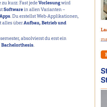
zu kurz: Fast jede
Vorlesung
wird
st
Software
in allen Varianten –
 Apps
. Du erstellst Web-Applikationen,
t alles über
Aufbau, Betrieb und
La
semester, absolvierst du erst ein
ma
e
Bachelorthesis
.
S
S