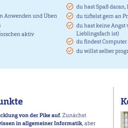
du hast Spaß daran, 
zum Anwenden und Üben
du tüftelst gern an 
n
du hast keine Angst 
Lieblingsfach ist)
orschen aktiv
du findest Compute
du willst selber pr
unkte
K
cklung von der Pike auf
. Zunächst
ssen in allgemeiner Informatik
, aber