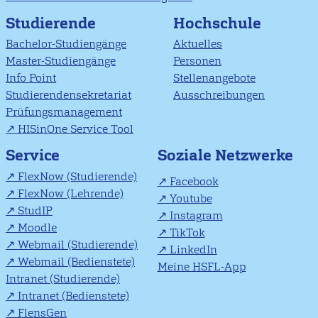
Studierende
Hochschule
Bachelor-Studiengänge
Aktuelles
Master-Studiengänge
Personen
Info Point
Stellenangebote
Studierendensekretariat
Ausschreibungen
Prüfungsmanagement
HISinOne Service Tool
Soziale Netzwerke
Service
FlexNow (Studierende)
Facebook
FlexNow (Lehrende)
Youtube
StudIP
Instagram
Moodle
TikTok
Webmail (Studierende)
LinkedIn
Webmail (Bedienstete)
Meine HSFL-App
Intranet (Studierende)
Intranet (Bedienstete)
FlensGen