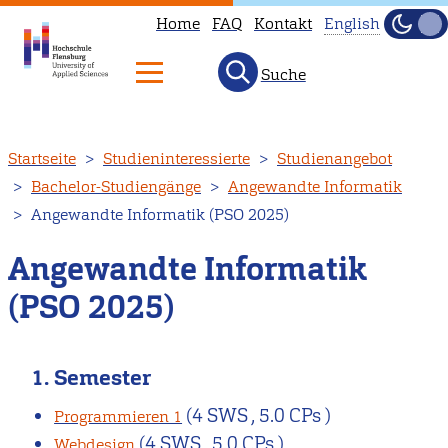
Home
FAQ
Kontakt
English
Dunke
Hell
Suche
This
page
is
Direkt
Startseite
Studieninteressierte
Studienangebot
not
zum
Bachelor-Studiengänge
Angewandte Informatik
available
Inhalt
Angewandte Informatik (PSO 2025)
in
English.
Angewandte Informatik
Head
(PSO 2025)
to
our
English
1. Semester
main
(4 SWS , 5.0 CPs )
page
Programmieren 1
(4 SWS , 5.0 CPs )
instead.
Webdesign