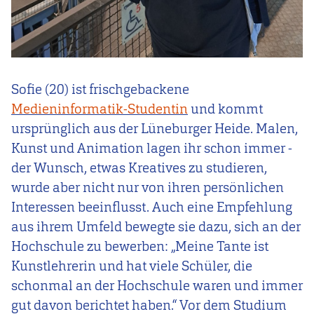
Sofie (20) ist frischgebackene
Medieninformatik-Studentin
und kommt
ursprünglich aus der Lüneburger Heide. Malen,
Kunst und Animation lagen ihr schon immer -
der Wunsch, etwas Kreatives zu studieren,
wurde aber nicht nur von ihren persönlichen
Interessen beeinflusst. Auch eine Empfehlung
aus ihrem Umfeld bewegte sie dazu, sich an der
Hochschule zu bewerben: „Meine Tante ist
Kunstlehrerin und hat viele Schüler, die
schonmal an der Hochschule waren und immer
gut davon berichtet haben.“ Vor dem Studium