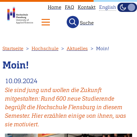
Home
FAQ
Kontakt
English
Dunke
Hell
Suche
This
page
is
Direkt
Startseite
Hochschule
Aktuelles
Moin!
not
zum
available
Inhalt
Moin!
in
English.
10.09.2024
Head
Sie sind jung und wollen die Zukunft
to
mitgestalten: Rund 600 neue Studierende
our
begrüßt die Hochschule Flensburg in diesem
English
Semester. Hier erzählen einige von ihnen, was
main
sie motiviert.
page
instead.