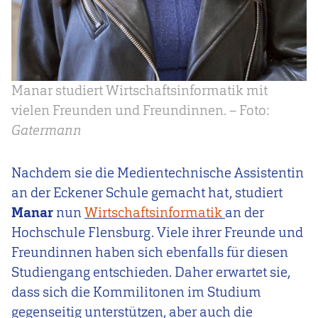
Manar studiert Wirtschaftsinformatik mit
vielen Freunden und Freundinnen. – Foto:
Gatermann
Nachdem sie die Medientechnische Assistentin
an der Eckener Schule gemacht hat, studiert
Manar
nun
Wirtschaftsinformatik
an der
Hochschule Flensburg. Viele ihrer Freunde und
Freundinnen haben sich ebenfalls für diesen
Studiengang entschieden. Daher erwartet sie,
dass sich die Kommilitonen im Studium
gegenseitig unterstützen, aber auch die