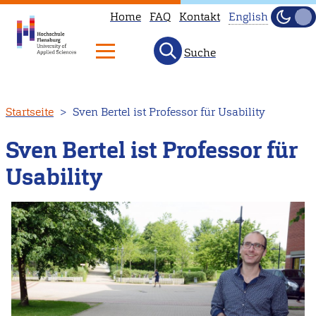
Home
FAQ
Kontakt
English
Dunke
Hell
Suche
This
page
is
Direkt
Startseite
Sven Bertel ist Professor für Usability
not
zum
available
Inhalt
Sven Bertel ist Professor für
in
Usability
English.
Head
to
our
English
main
page
instead.